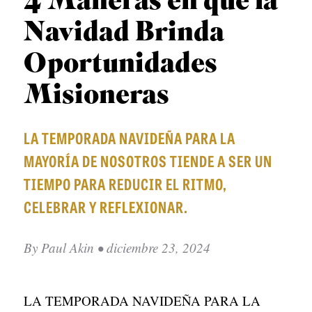
4 Maneras en que la
C
p
O
a
Navidad Brinda
L
ñ
Oportunidades
E
o
C
Misioneras
l
C
)
I
LA TEMPORADA NAVIDEÑA PARA LA
O
MAYORÍA DE NOSOTROS TIENDE A SER UN
N
TIEMPO PARA REDUCIR EL RITMO,
E
CELEBRAR Y REFLEXIONAR.
S
T
By
Paul Akin
• diciembre 23, 2024
E
M
LA TEMPORADA NAVIDEÑA PARA LA
A