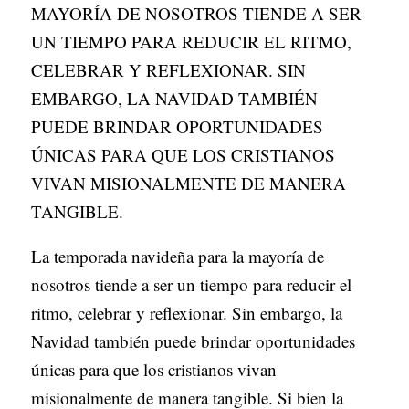
MAYORÍA DE NOSOTROS TIENDE A SER
S
UN TIEMPO PARA REDUCIR EL RITMO,
P
CELEBRAR Y REFLEXIONAR. SIN
U
EMBARGO, LA NAVIDAD TAMBIÉN
B
PUEDE BRINDAR OPORTUNIDADES
L
ÚNICAS PARA QUE LOS CRISTIANOS
I
VIVAN MISIONALMENTE DE MANERA
C
TANGIBLE.
A
La temporada navideña para la mayoría de
C
nosotros tiende a ser un tiempo para reducir el
I
ritmo, celebrar y reflexionar. Sin embargo, la
O
Navidad también puede brindar oportunidades
N
únicas para que los cristianos vivan
E
misionalmente de manera tangible. Si bien la
S