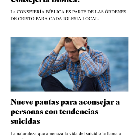
Consejería Bíblica?
S
La CONSEJERÍA BÍBLICA ES PARTE DE LAS ÓRDENES
DE CRISTO PARA CADA IGLESIA LOCAL.
P
U
B
L
I
C
A
C
I
Nueve pautas para aconsejar a
O
personas con tendencias
N
suicidas
E
La naturaleza que amenaza la vida del suicidio te llama a
S