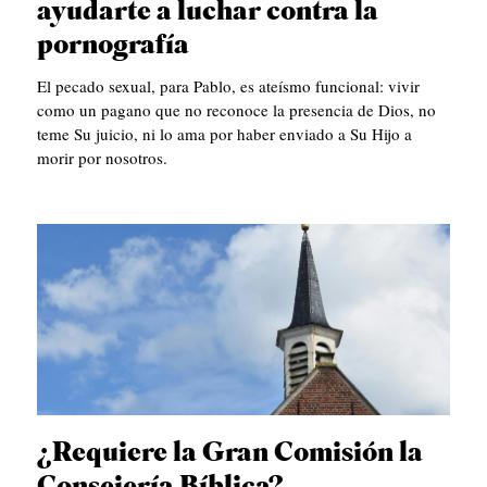
C
p
ayudarte a luchar contra la
O
a
pornografía
L
ñ
El pecado sexual, para Pablo, es ateísmo funcional: vivir
E
o
como un pagano que no reconoce la presencia de Dios, no
teme Su juicio, ni lo ama por haber enviado a Su Hijo a
C
l
morir por nosotros.
C
)
I
O
N
E
S
T
E
M
¿Requiere la Gran Comisión la
A